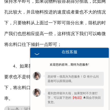
保持水平即可，如果说物料较容易筛分彻底，比如网
孔比较大，并且物料投进的速度或者量也不大的情况
下，只要物料从上面过一下即可筛分出来，筛机的时
产我们也想相应提高一些，这样情况下我们可以略微
将出料口往下倾斜一点即可；
在线客服
欢迎您的咨询，期待为您服务!
4、如果我们的物料比较细小，网孔也小，产量
要求也不是特高，我们往往也可以在保证时产的前提
您好呀～很高兴为您服务！😊 有什么问
题都可以跟我说哦。
下，将出料口略微提高，这样可以提高我们的筛分
看到您停留许久啦，如果暂时不方便打
字，可以留下您的
【电话】
🔔我会尽快回
率。
复您。
上一条：河北矿用筛在采矿过程中具体如何过滤掉矿石中的大块和杂质？