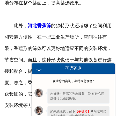
地分布在整个筛面上，提高筛选效果。
此外，
河北香蕉筛
的独特形状还考虑了空间利用
和安装方便性。在一些工业生产场所，空间往往有
限，香蕉形的筛体可以更好地适应不同的安装环境，
节省空间。而且，这种形状也便于与其他设备进行连
在线客服
接和配合，提高整个生产系统的集成度和自动化程
欢迎您的咨询，期待为您服务!
度。总之，香蕉筛的独特香蕉形是经过精心设计和实
践验证的，它在提高筛选效率、保证力学性能和适应
您好呀～很高兴为您服务！😊 有什么问
题都可以跟我说哦。
安装环境等方面都具有显著的优势。
如果您愿意，留下
【手机号】
🔔后续有优