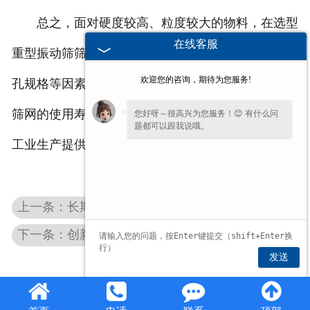
总之，面对硬度较高、粒度较大的物料，在选型
在线客服
重型振动筛筛网时，综合考虑材质、结构设计以及网
欢迎您的咨询，期待为您服务!
孔规格等因素，精心挑选适配的筛网，才能有效保障
筛网的使用寿命，确保重型振动筛持续稳定运行，为
您好呀～很高兴为您服务！😊 有什么问
题都可以跟我说哦。
工业生产提供可靠支持。
上一条：长期使用后河北环保振动筛环保性能变化分析
下一条：创新驱动，品质为先：河北太行重型矿山机械解决方案
发送