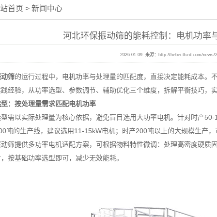
站首页
>
新闻中心
河北环保振动筛的能耗控制：电机功率
2026-01-09 来源：
http://hebei.thzd.com/news/
振动筛
的运行过程中，电机功率与处理量的匹配度，直接决定能耗成本。不少
实践经验，从功率选型、参数调节、辅助优化三个维度，拆解平衡技巧，
选型：按处理量需求匹配电机功率
以实际处理量为核心依据，避免盲目选用大功率电机。针对时产50-100
200吨的生产线，建议选用11-15kW电机；时产200吨以上的大规模生产，可
筛提供多功率电机适配方案，可根据物料特性微调：处理高密度硬质固废时
时，按基础功率选型即可，减少无效能耗。