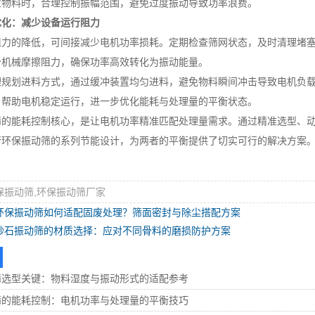
粒物料时，合理控制振幅范围，避免过度振动导致功率浪费。
优化：减少设备运行阻力
的降低，可间接减少电机功率损耗。定期检查筛网状态，及时清理堵塞
少机械摩擦阻力，确保功率高效转化为振动能量。
划进料方式，通过缓冲装置均匀进料，避免物料瞬间冲击导致电机负载骤
，帮助电机稳定运行，进一步优化能耗与处理量的平衡状态。
能耗控制核心，是让电机功率精准匹配处理量需求。通过精准选型、动
行环保振动筛的系列节能设计，为两者的平衡提供了切实可行的解决方案
保振动筛,环保振动筛厂家
环保振动筛如何适配固废处理？筛面密封与除尘搭配方案
砂石振动筛的材质选择：应对不同骨料的磨损防护方案
筛选型关键：物料湿度与振动形式的适配参考
筛的能耗控制：电机功率与处理量的平衡技巧