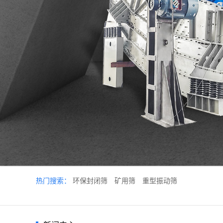
热门搜索：
环保封闭筛
矿用筛
重型振动筛