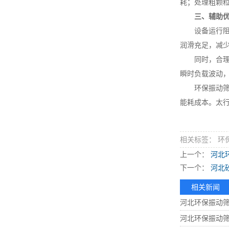
耗；处理粗颗
三、辅助
设备运行阻力
润滑充足，减
同时，合理规
瞬时负载波动
环保振动筛的
能耗成本。太
相关标签： 环
上一个：
河北
下一个：
河北
相关新闻
河北环保振动
河北环保振动