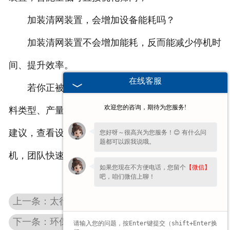
加装清网装置，会增加设备能耗吗？
加装清网装置不会增加能耗，反而能减少停机时
间、提升效率。
在线客服
若你正被砂石筛堵网问题困扰，欢迎留言说明物
欢迎您的咨询，期待为您服务!
料类型、产量需求，即可获取一对一防堵方案、选型
建议，查看设备实拍及改造案例，咨询报价、预约试
您好呀～很高兴为您服务！😊 有什么问
题都可以跟我说哦。
机，团队快速响应，帮你解决堵网难题。
如果您现在不方便电话，您留个
【微信】
吧，咱们微信上聊！
上一条：太行沥青筛｜高粘性物料筛分设备，告别堵网糊网
下一条：环保封闭筛分设备，兼顾抑尘降噪与生产效率