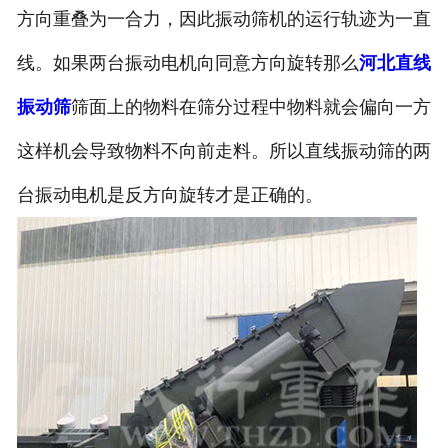
方向重叠为一合力，因此振动筛机的运行轨迹为一直
线。如果两台振动电机向同意方向旋转那么
河北直线
振动筛
筛面上的物料在筛分过程中物料就会偏向一方
这样机会导致物料不向前走料。所以直线振动筛的两
台振动电机是反方向旋转才是正确的。