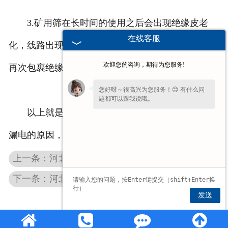
3.矿用筛在长时间的使用之后会出现绝缘皮老
在线客服
化，线路出现老化是容易出现漏电的问题，可以进行
欢迎您的咨询，期待为您服务!
再次包裹绝缘皮来解决，或是更换新的电线。
您好呀～很高兴为您服务！😊 有什么问
题都可以跟我说哦。
以上就是矿用筛厂家为大家简单介绍矿用筛出现
漏电的原因，希望可以帮助到你。
上一条：河北矿用筛正常使用频出故障是怎么回事？
下一条：河北重型振动筛的优势有哪些
发送