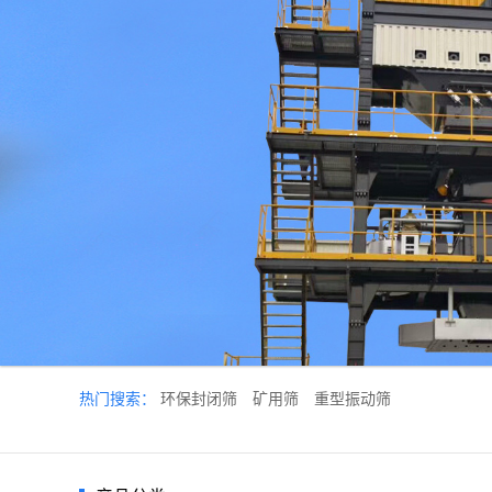
热门搜索：
环保封闭筛
矿用筛
重型振动筛