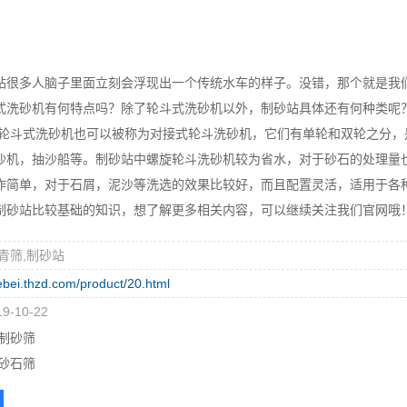
多人脑子里面立刻会浮现出一个传统水车的样子。没错，那个就是我们
式洗砂机有何特点吗？除了轮斗式洗砂机以外，制砂站具体还有何种类呢
式洗砂机也可以被称为对接式轮斗洗砂机，它们有单轮和双轮之分，是
沙机，抽沙船等。制砂站中螺旋轮斗洗砂机较为省水，对于砂石的处理量
作简单，对于石屑，泥沙等洗选的效果比较好，而且配置灵活，适用于各
站比较基础的知识，想了解更多相关内容，可以继续关注我们官网哦
青筛,制砂站
hebei.thzd.com/product/20.html
-10-22
制砂筛
砂石筛