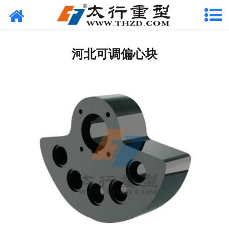
网站首页
河北筛分设备
河北可调偏心块
-
河北柯莱尔筛
-
河北环保筛
-
河北沥青筛
-
河北砂石筛
-
河北直线筛
-
河北香蕉筛
河北给料设备