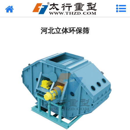
网站首页
河北筛分设备
河北立体环保筛
-
河北柯莱尔筛
-
河北环保筛
-
河北沥青筛
-
河北砂石筛
-
河北直线筛
-
河北香蕉筛
河北给料设备