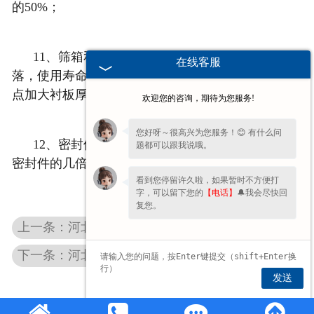
的50%；
11、
筛箱和筛架上的衬板不受振动影响，不易脱
在线客服
落，使用寿命长，维护成本低。易可利用不参振的特
点加大衬板厚度。可提高筛机使用寿命；
欢迎您的咨询，期待为您服务!
您好呀～很高兴为您服务！😊 有什么问
12、
密封件采用原生天然橡胶，使用寿命是普通
题都可以跟我说哦。
密封件的几倍。
看到您停留许久啦，如果暂时不方便打
字，可以留下您的
【电话】
🔔我会尽快回
复您。
上一条：河北环保振动筛
下一条：河北环保封闭筛
发送