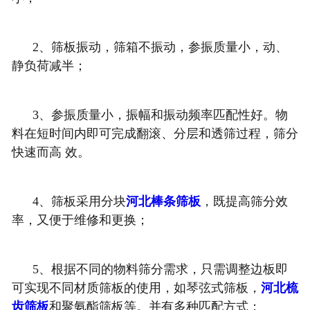
2、
筛板振动，筛箱不振动，参振质量小，动、
静负荷减半；
3、
参振质量小，振幅和振动频率匹配性好。物
料在短时间内即可完成翻滚、分层和透筛过程，筛分
快速而高 效。
4、
筛板采用分块
河北棒条筛板
，既提高筛分效
率，又便于维修和更换；
5、
根据不同的物料筛分需求，只需调整边板即
可实现不同材质筛板的使用，如琴弦式筛板，
河北梳
齿筛板
和聚氨酯筛板等。并有多种匹配方式；