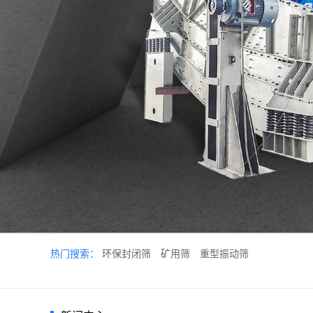
热门搜索：
环保封闭筛
矿用筛
重型振动筛