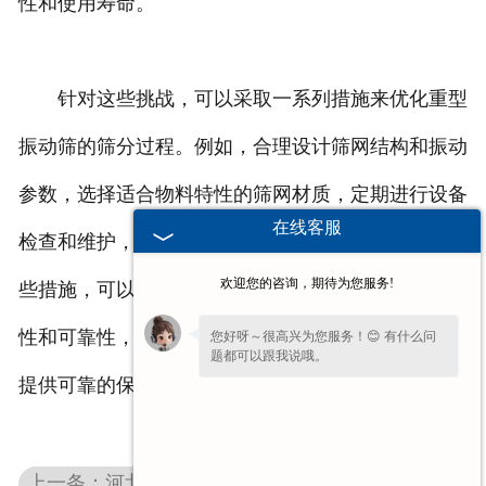
性和使用寿命。
针对这些挑战，可以采取一系列措施来优化重型
振动筛的筛分过程。例如，合理设计筛网结构和振动
参数，选择适合物料特性的筛网材质，定期进行设备
在线客服
检查和维护，以及优化运行环境等。通过综合应用这
欢迎您的咨询，期待为您服务!
些措施，可以有效提高重型振动筛的筛分效率、稳定
性和可靠性，满足不同物料筛分的需求，为生产过程
您好呀～很高兴为您服务！😊 有什么问
题都可以跟我说哦。
提供可靠的保障。
上一条：河北环保振动筛的四大优点