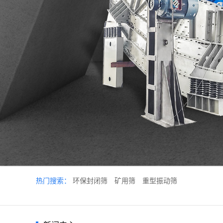
热门搜索：
环保封闭筛
矿用筛
重型振动筛