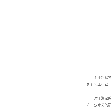
对于粉状物料
如在化工行业
对于潮湿的物
有一定水分的