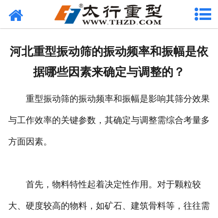
网站首页
关于我们
河北重型振动筛的振动频率和振幅是依
产品中心
据哪些因素来确定与调整的？
工程案例
重型振动筛的振动频率和振幅是影响其筛分效果
新闻资讯
与工作效率的关键参数，其确定与调整需综合考量多
联系我们
方面因素。
首先，物料特性起着决定性作用。对于颗粒较
大、硬度较高的物料，如矿石、建筑骨料等，往往需