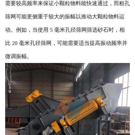
需要较高频率来保证小颗粒物料能快速通过，而粗孔
筛网可能更侧重于较大的振幅以推动大颗粒物料运
动。例如，当使用 5 毫米孔径筛网筛选砂石时，相
比 20 毫米孔径筛网，可能需要适当提高振动频率并
微调振幅。