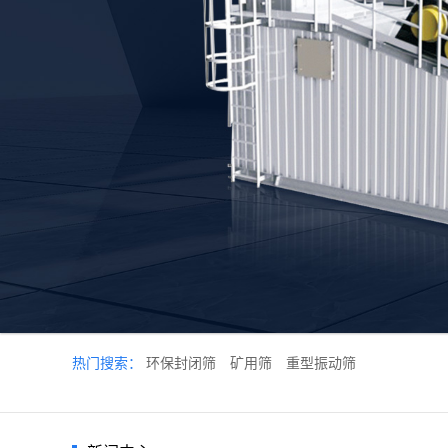
热门搜索：
环保封闭筛
矿用筛
重型振动筛