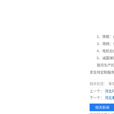
2、筛框：由
3、筛网：
4、电机台座
5、减震弹簧
我司生产
求支持定制服
相关标签： 重
上一个：
河北
下一个：
河北
相关新闻