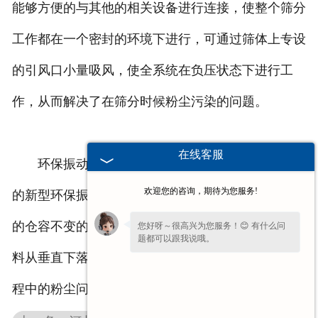
能够方便的与其他的相关设备进行连接，使整个筛分
工作都在一个密封的环境下进行，可通过筛体上专设
的引风口小量吸风，使全系统在负压状态下进行工
作，从而解决了在筛分时候粉尘污染的问题。
在线客服
环保振动筛是在传统筛分设备的基础上进行设计
欢迎您的咨询，期待为您服务!
的新型环保振动筛分设备，它能够保证在不改变设备
的仓容不变的情况下大幅降低料仓高度，使筛分的物
您好呀～很高兴为您服务！😊 有什么问
题都可以跟我说哦。
料从垂直下落到斜坡下落，很好的解决了，在筛分过
程中的粉尘问题。