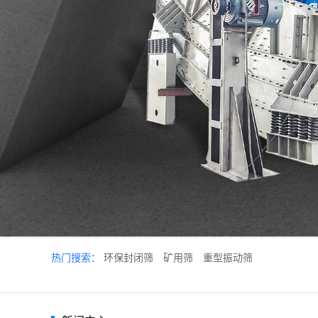
热门搜索：
环保封闭筛
矿用筛
重型振动筛